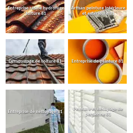
Entreprise résine hydrofuge
Artisan peinture intérieure
toiture 81
et extérieure 81
Démoussage de toiture 81
Entreprise de peinture 81
Peinture et décapage de
Entreprise de nettoyage 81
persienne 81