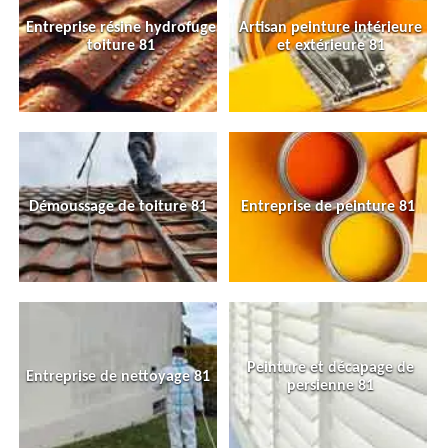
Entreprise résine hydrofuge
Artisan peinture intérieure
toiture 81
et extérieure 81
Démoussage de toiture 81
Entreprise de peinture 81
Peinture et décapage de
Entreprise de nettoyage 81
persienne 81