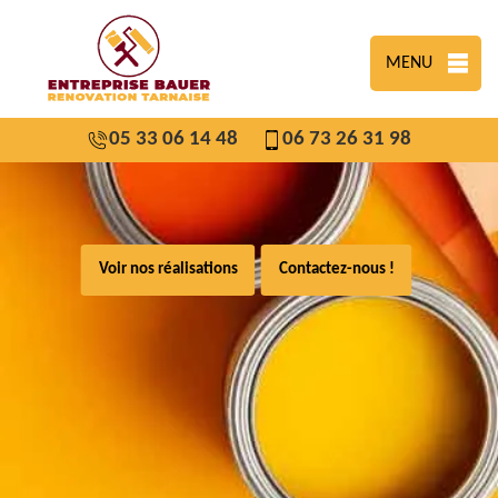
MENU
05 33 06 14 48
06 73 26 31 98
Voir nos réalisations
Contactez-nous !