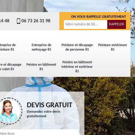
ON VOUS RAPPELLE GRATUITEMENT
14 48
06 73 26 31 98
treprise de
Entreprise de
Peinture et décapage
Peinture extérieure
einture 81
nettoyage 81
de persienne 81
81
Peintre en bâtiment
re et décapage
Peintre en bâtiment
intérieur et extérieur
e volet 81
81
81
DEVIS GRATUIT
Demandez votre devis
gratuitement