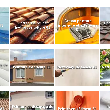
Artisan peinture
Entreprise résine
Dém
81
intérieure et extérieure
hydrofuge toiture 81
81
ge de
Peinture extérieure 81
Nettoyage de façade 81
Nett
Peinture et décapage de
Pe
 81
Peintre en bâtiment 81