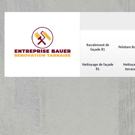
Ravalement de
Peinture Bo
façade 81
Nettoyage de façade
Nettoya
81
terras