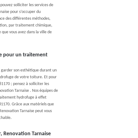
ouvez solliciter les services de
rnaise pour s’occuper du
nce des différentes méthodes,
ion, par traitement chimique,
 que vous avez dans la ville de
e pour un traitement
t garder son esthétique durant un
drofuge de votre toiture. Et pour
1170 ; pensez à solliciter les
novation Tarnaise . Nos équipes de
aitement hydrofuge à effet
e 81170. Grâce aux matériels que
 Renovation Tarnaise peut vous
chable.
r, Renovation Tarnaise