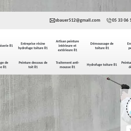
sbauer512@gmail.com
05 33 06 
Artisan peinture
Entreprise résine
Démoussage de
En
iserie 81
intérieure et
hydrofuge toiture 81
toiture 81
p
extérieure 81
ge de
Peinture dessous de
Traitement anti-
Peintu
Hydrofuge toiture 81
se 81
toit 81
mousse 81
d