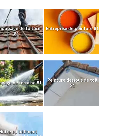
oussage de toiture
Entreprise de peinture 81
81
Peinture dessous de toit
oyage de terrasse 81
81
intre en bâtiment