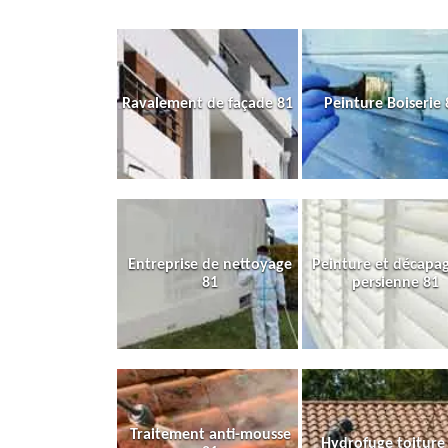
Ravalement de façade 81
Peinture Boiserie 
Entreprise de nettoyage
Peinture et décapa
81
persienne 81
Traitement anti-mousse
Hydrofuge toiture