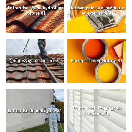
Entreprise résine hydrofuge
Artisan peinture intérieure
toiture 81
et extérieure 81
Démoussage de toiture 81
Entreprise de peinture 81
Peinture et décapage de
Entreprise de nettoyage 81
persienne 81