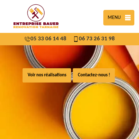
MENU
05 33 06 14 48
06 73 26 31 98
Voir nos réalisations
Contactez-nous !