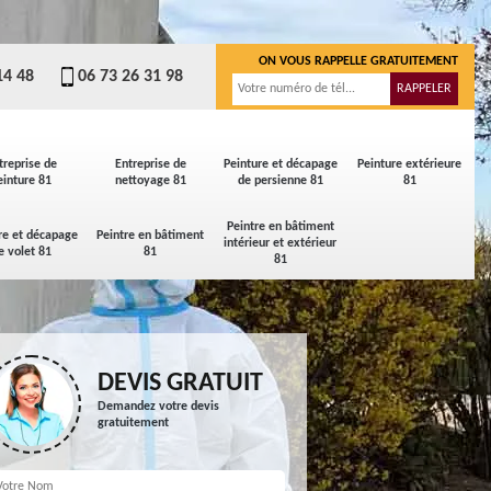
ON VOUS RAPPELLE GRATUITEMENT
14 48
06 73 26 31 98
treprise de
Entreprise de
Peinture et décapage
Peinture extérieure
einture 81
nettoyage 81
de persienne 81
81
Peintre en bâtiment
re et décapage
Peintre en bâtiment
intérieur et extérieur
e volet 81
81
81
DEVIS GRATUIT
Demandez votre devis
gratuitement