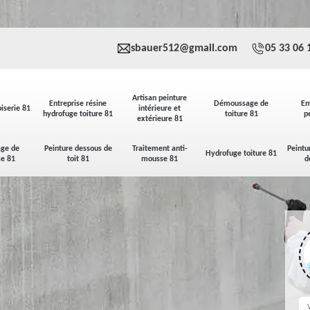
sbauer512@gmail.com
05 33 06 
Artisan peinture
Entreprise résine
Démoussage de
En
iserie 81
intérieure et
hydrofuge toiture 81
toiture 81
p
extérieure 81
ge de
Peinture dessous de
Traitement anti-
Peintu
Hydrofuge toiture 81
se 81
toit 81
mousse 81
d