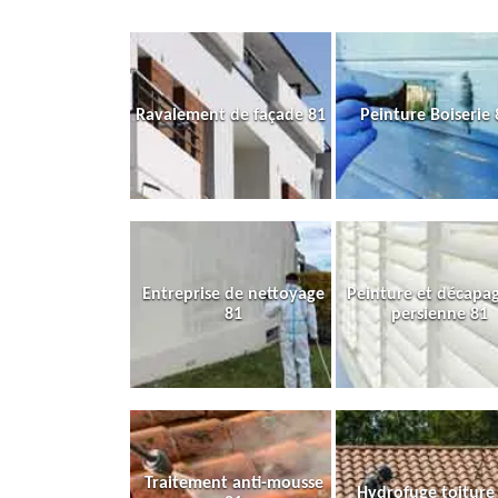
Ravalement de façade 81
Peinture Boiserie 
Entreprise de nettoyage
Peinture et décapa
81
persienne 81
Traitement anti-mousse
Hydrofuge toiture