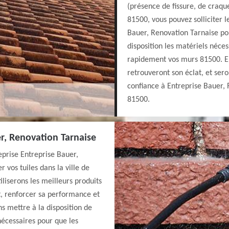
(présence de fissure, de craque
81500, vous pouvez solliciter l
Bauer, Renovation Tarnaise po
disposition les matériels néce
rapidement vos murs 81500. En 
retrouveront son éclat, et sero
confiance à Entreprise Bauer,
81500.
er, Renovation Tarnaise
eprise Entreprise Bauer,
vos tuiles dans la ville de
iliserons les meilleurs produits
t, renforcer sa performance et
ns mettre à la disposition de
écessaires pour que les