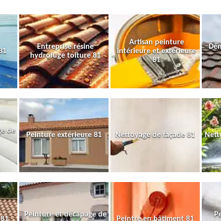
Artisan peinture
Entreprise résine
Dém
81
intérieure et extérieure
hydrofuge toiture 81
81
ge de
Peinture extérieure 81
Nettoyage de façade 81
Nett
Peinture et décapage de
Pe
 81
Peintre en bâtiment 81