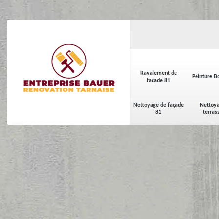
Ravalement de
Peinture Bo
façade 81
Nettoyage de façade
Nettoya
81
terras