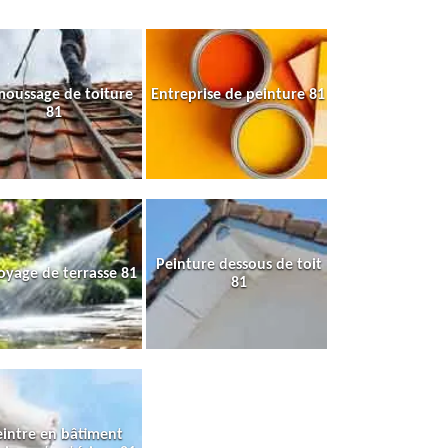
oussage de toiture
Entreprise de peinture 81
81
Peinture dessous de toit
oyage de terrasse 81
81
intre en bâtiment