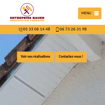
MENU
05 33 06 14 48
06 73 26 31 98
Voir nos réalisations
Contactez-nous !