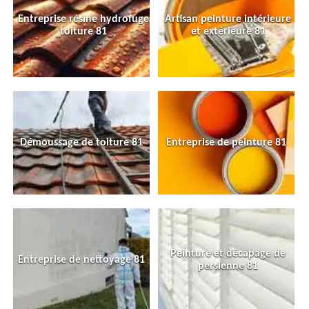
Entreprise résine hydrofuge
Artisan peinture intérieure
toiture 81
et extérieure 81
Démoussage de toiture 81
Entreprise de peinture 81
Peinture et décapage de
Entreprise de nettoyage 81
persienne 81