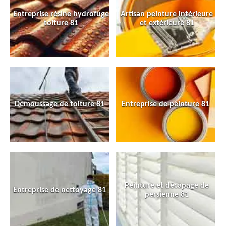
Entreprise résine hydrofuge
Artisan peinture intérieure
toiture 81
et extérieure 81
Démoussage de toiture 81
Entreprise de peinture 81
Peinture et décapage de
Entreprise de nettoyage 81
persienne 81