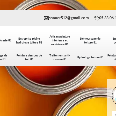
sbauer512@gmail.com
05 33 06 
Artisan peinture
Entreprise résine
Démoussage de
En
iserie 81
intérieure et
hydrofuge toiture 81
toiture 81
p
extérieure 81
ge de
Peinture dessous de
Traitement anti-
Peintu
Hydrofuge toiture 81
se 81
toit 81
mousse 81
d