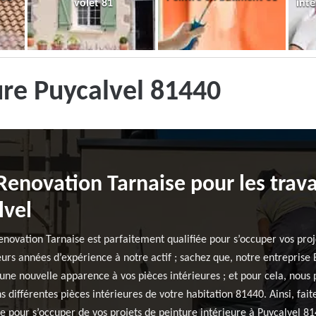
volet 81
inté
ure Puycalvel 81440
 Renovation Tarnaise pour les trav
lvel
novation Tarnaise est parfaitement qualifiée pour s’occuper vos proj
eurs années d’expérience à notre actif ; sachez que, notre entreprise
une nouvelle apparence à vos pièces intérieures ; et pour cela, nous
s différentes pièces intérieures de votre habitation 81440. Ainsi, fai
e pour s’occuper de vos projets de peinture intérieure à Puycalvel 81