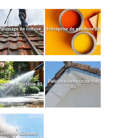
oussage de toiture
Entreprise de peinture 81
81
Peinture dessous de toit
oyage de terrasse 81
81
intre en bâtiment