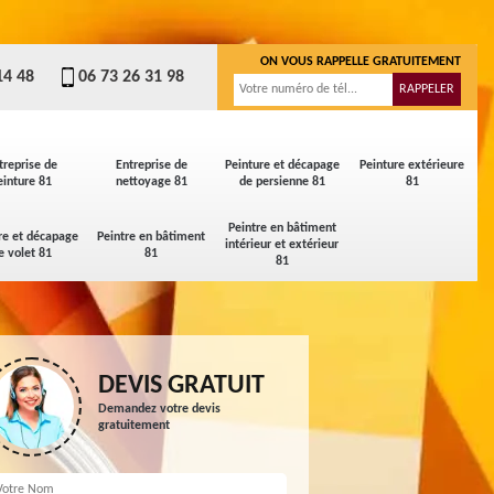
ON VOUS RAPPELLE GRATUITEMENT
14 48
06 73 26 31 98
treprise de
Entreprise de
Peinture et décapage
Peinture extérieure
einture 81
nettoyage 81
de persienne 81
81
Peintre en bâtiment
re et décapage
Peintre en bâtiment
intérieur et extérieur
e volet 81
81
81
DEVIS GRATUIT
Demandez votre devis
gratuitement