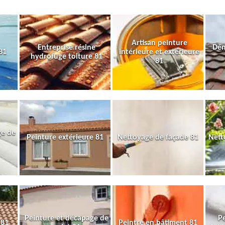
Artisan peinture
Entreprise résine
Dém
81
intérieure et extérieure
hydrofuge toiture 81
81
ge de
Peinture extérieure 81
Nettoyage de façade 81
Nett
Peinture et décapage de
Pe
 81
Peintre en bâtiment 81