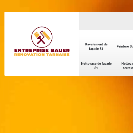
Ravalement de
Peinture Bo
façade 81
Nettoyage de façade
Nettoya
81
terras