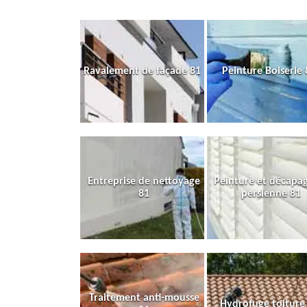
Ravalement de façade 81
Peinture Boiserie 
Entreprise de nettoyage
Peinture et décapa
81
persienne 81
Traitement anti-mousse
Hydrofuge toiture