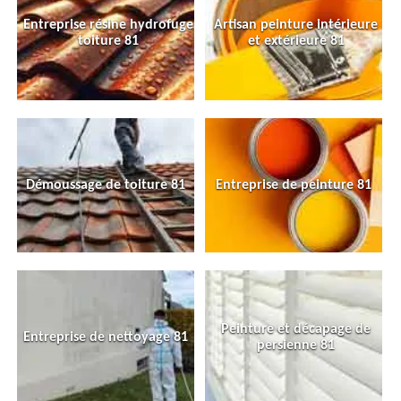
Entreprise résine hydrofuge
Artisan peinture intérieure
toiture 81
et extérieure 81
Démoussage de toiture 81
Entreprise de peinture 81
Peinture et décapage de
Entreprise de nettoyage 81
persienne 81