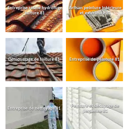
Entreprise résine hydrofuge
Artisan peinture intérieure
toiture 81
et extérieure 81
Démoussage de toiture 81
Entreprise de peinture 81
Peinture et décapage de
Entreprise de nettoyage 81
persienne 81