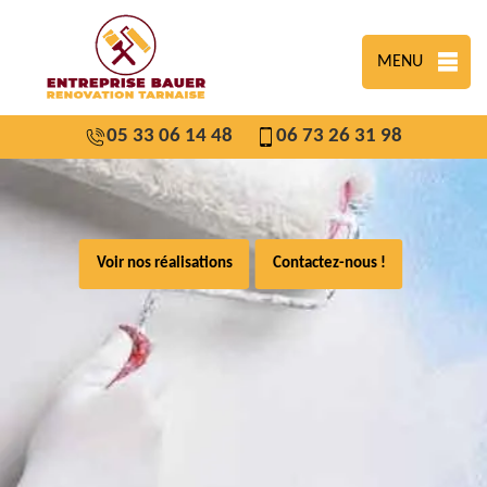
MENU
05 33 06 14 48
06 73 26 31 98
Voir nos réalisations
Contactez-nous !