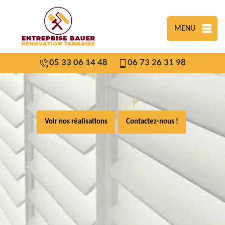
MENU
05 33 06 14 48
06 73 26 31 98
Voir nos réalisations
Contactez-nous !