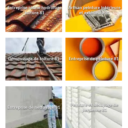
Entreprise résine hydrofuge
Artisan peinture intérieure
toiture 81
et extérieure 81
Démoussage de toiture 81
Entreprise de peinture 81
Peinture et décapage de
Entreprise de nettoyage 81
persienne 81