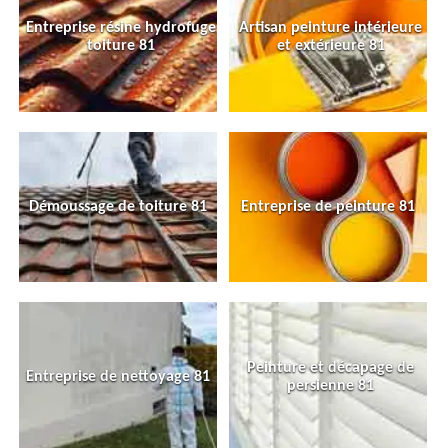
Entreprise résine hydrofuge
Artisan peinture intérieure
toiture 81
et extérieure 81
Démoussage de toiture 81
Entreprise de peinture 81
Peinture et décapage de
Entreprise de nettoyage 81
persienne 81