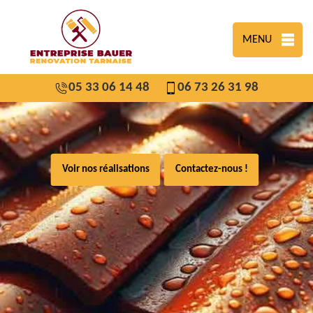
MENU
05 33 06 14 48
06 73 26 31 98
Voir nos réalisations
Contactez-nous !