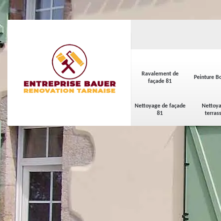
Ravalement de
Peinture Bo
façade 81
Nettoyage de façade
Nettoya
81
terras