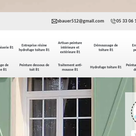
sbauer512@gmail.com
05 33 06 
Artisan peinture
Entreprise résine
Démoussage de
En
iserie 81
intérieure et
hydrofuge toiture 81
toiture 81
p
extérieure 81
ge de
Peinture dessous de
Traitement anti-
Peintu
Hydrofuge toiture 81
se 81
toit 81
mousse 81
d