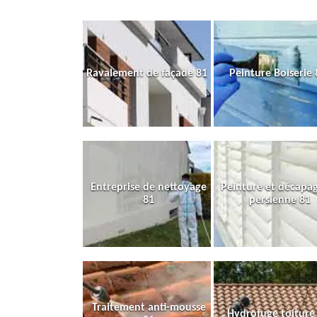
Ravalement de façade 81
Peinture Boiserie 
Entreprise de nettoyage
Peinture et décapa
81
persienne 81
Traitement anti-mousse
Hydrofuge toiture