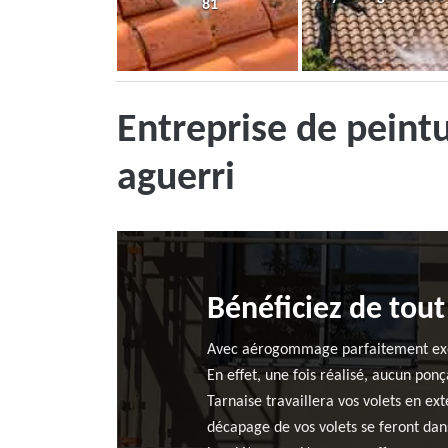
81
Entreprise de peint
aguerri
Bénéficiez de tou
Avec aérogommage parfaitement exécu
En effet, une fois réalisé, aucun pon
Tarnaise travaillera vos volets en e
décapage de vos volets se feront dan