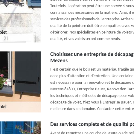
Toutefois, l'opération peut être une corvée si vou
connaissances nécessaires en la matière. Ainsi, il e
services des professionnels de l'entreprise Artisan 
qualité de la peinture doit être compatible avec vo
détériorer. Nos spécialistes en peinture de volets 
qualité, et vos volets seront comme neufs.
Choisissez une entreprise de décapage
Mezens
Il est certain que le bois est un matériau fragile q
donc plus d’attention et d’entretien. Une certaine
est nécessaire pour la rénovation et le décapage d
Mezens 81800, Entreprise Bauer, Renovation Tarn
les techniques et méthodes de décapage pour volet
décapage de volet, fiiez-vous à Entreprise Bauer, 
meilleure dans ce domaine. Contactez cette entrep
Des services complets et de qualité 
Avant de remettre une couche de lasure ou de pein