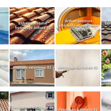
Artisan peinture
Entreprise résine
Dém
81
intérieure et extérieure
hydrofuge toiture 81
81
ge de
Peinture extérieure 81
Nettoyage de façade 81
Nett
Peinture et décapage de
Pe
 81
Peintre en bâtiment 81