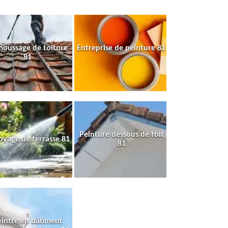
oussage de toiture
Entreprise de peinture 81
81
Peinture dessous de toit
oyage de terrasse 81
81
intre en bâtiment