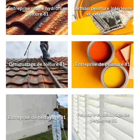
Entreprise résine hydrofuge
Artisan peinture intérieure
toiture 81
et extérieure 81
Démoussage de toiture 81
Entreprise de peinture 81
Peinture et décapage de
Entreprise de nettoyage 81
persienne 81