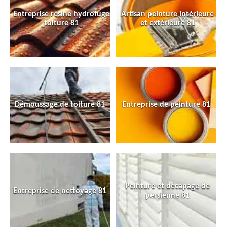
Entreprise résine hydrofuge
Artisan peinture intérieure
toiture 81
et extérieure 81
Démoussage de toiture 81
Entreprise de peinture 81
Peinture et décapage de
Entreprise de nettoyage 81
persienne 81