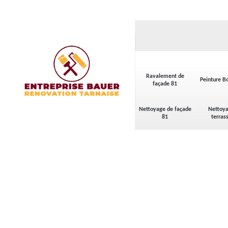
Ravalement de
Peinture Bo
façade 81
Nettoyage de façade
Nettoya
81
terras