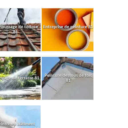
oussage de toiture
Entreprise de peinture 81
81
Peinture dessous de toit
oyage de terrasse 81
81
intre en bâtiment