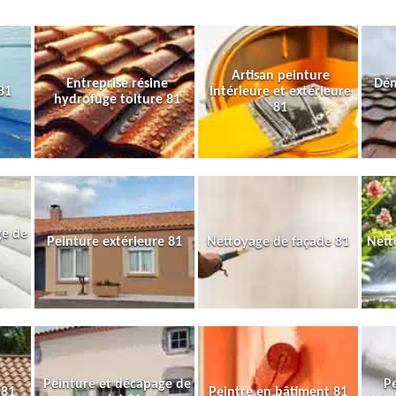
Artisan peinture
Entreprise résine
Dém
81
intérieure et extérieure
hydrofuge toiture 81
81
ge de
Peinture extérieure 81
Nettoyage de façade 81
Nett
Peinture et décapage de
Pe
 81
Peintre en bâtiment 81