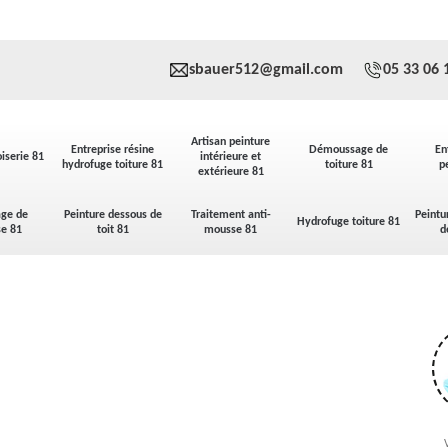
sbauer512@gmail.com
05 33 06 
Artisan peinture
Entreprise résine
Démoussage de
En
iserie 81
intérieure et
hydrofuge toiture 81
toiture 81
p
extérieure 81
ge de
Peinture dessous de
Traitement anti-
Peintu
Hydrofuge toiture 81
se 81
toit 81
mousse 81
d