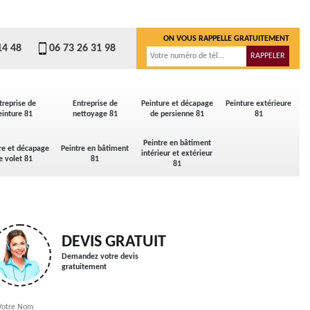
ON VOUS RAPPELLE GRATUITEMENT
14 48
06 73 26 31 98
treprise de
Entreprise de
Peinture et décapage
Peinture extérieure
einture 81
nettoyage 81
de persienne 81
81
Peintre en bâtiment
re et décapage
Peintre en bâtiment
intérieur et extérieur
e volet 81
81
81
DEVIS GRATUIT
Demandez votre devis
gratuitement