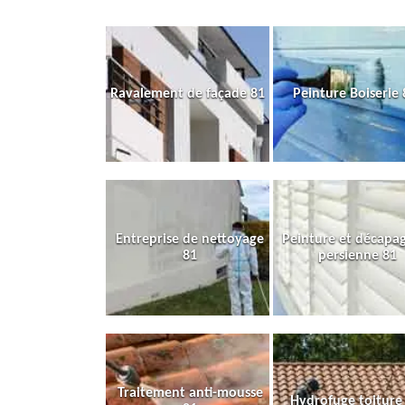
Ravalement de façade 81
Peinture Boiserie 
Entreprise de nettoyage
Peinture et décapa
81
persienne 81
Traitement anti-mousse
Hydrofuge toiture