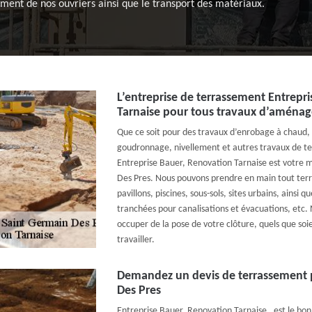
ement de nos ouvriers ainsi que le transport des matériaux.
L’entreprise de terrassement Entrepr
Tarnaise pour tous travaux d’aménag
Que ce soit pour des travaux d’enrobage à chaud
goudronnage, nivellement et autres travaux de te
Entreprise Bauer, Renovation Tarnaise est votre m
Des Pres. Nous pouvons prendre en main tout terr
pavillons, piscines, sous-sols, sites urbains, ainsi 
tranchées pour canalisations et évacuations, etc
occuper de la pose de votre clôture, quels que soi
travailler.
Demandez un devis de terrassement p
Des Pres
Entreprise Bauer, Renovation Tarnaise , est le bon