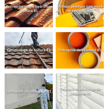
Entreprise résine hydrofuge
Artisan peinture intérieure
toiture 81
et extérieure 81
Démoussage de toiture 81
Entreprise de peinture 81
Peinture et décapage de
Entreprise de nettoyage 81
persienne 81