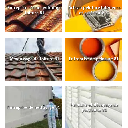
Entreprise résine hydrofuge
Artisan peinture intérieure
toiture 81
et extérieure 81
Démoussage de toiture 81
Entreprise de peinture 81
Peinture et décapage de
Entreprise de nettoyage 81
persienne 81