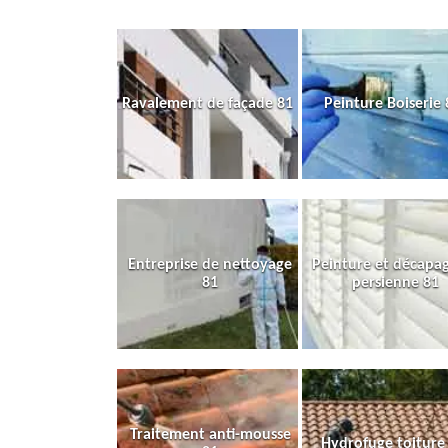
Ravalement de façade 81
Peinture Boiserie 
Entreprise de nettoyage
Peinture et décapa
81
persienne 81
Traitement anti-mousse
Hydrofuge toiture