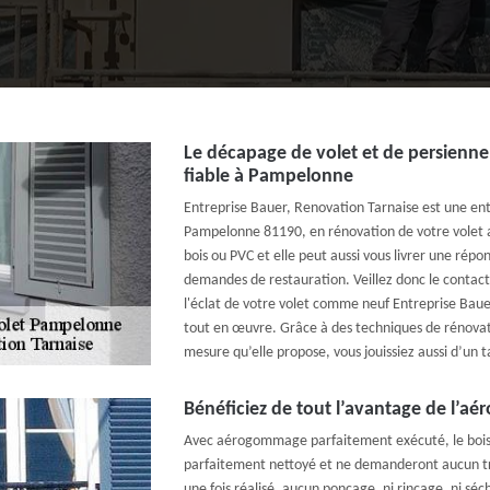
Le décapage de volet et de persienne
fiable à Pampelonne
Entreprise Bauer, Renovation Tarnaise est une entr
Pampelonne 81190, en rénovation de votre volet a
bois ou PVC et elle peut aussi vous livrer une rép
demandes de restauration. Veillez donc le contact
l'éclat de votre volet comme neuf Entreprise Bau
tout en œuvre. Grâce à des techniques de rénovati
mesure qu’elle propose, vous jouissiez aussi d’un t
Bénéficiez de tout l’avantage de l’
Avec aérogommage parfaitement exécuté, le bois 
parfaitement nettoyé et ne demanderont aucun tr
une fois réalisé, aucun ponçage, ni rinçage, ni sé