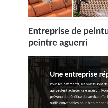
81
Entreprise de peint
peintre aguerri
Une entreprise ré
Pour les bâtiments, les volets sont d
qui veulent acheter une maison. Pour 
prévenu du bénéfice du service offer
outils convenables pour bien mener l