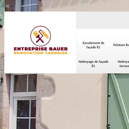
Ravalement de
Peinture Bo
façade 81
Nettoyage de façade
Nettoya
81
terras