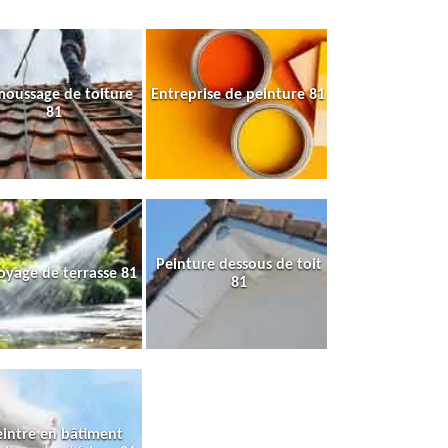
oussage de toiture
Entreprise de peinture 81
81
Peinture dessous de toit
oyage de terrasse 81
81
intre en bâtiment