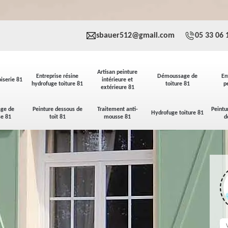
sbauer512@gmail.com
05 33 06 
Artisan peinture
Entreprise résine
Démoussage de
En
iserie 81
intérieure et
hydrofuge toiture 81
toiture 81
p
extérieure 81
ge de
Peinture dessous de
Traitement anti-
Peintu
Hydrofuge toiture 81
se 81
toit 81
mousse 81
d