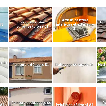
Artisan peinture
Entreprise résine
Dém
81
intérieure et extérieure
hydrofuge toiture 81
81
ge de
Peinture extérieure 81
Nettoyage de façade 81
Nett
Peinture et décapage de
Pe
 81
Peintre en bâtiment 81