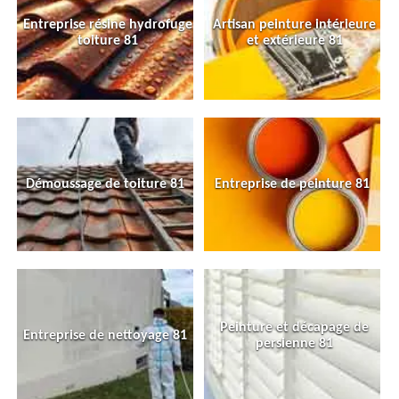
Entreprise résine hydrofuge
Artisan peinture intérieure
toiture 81
et extérieure 81
Démoussage de toiture 81
Entreprise de peinture 81
Peinture et décapage de
Entreprise de nettoyage 81
persienne 81