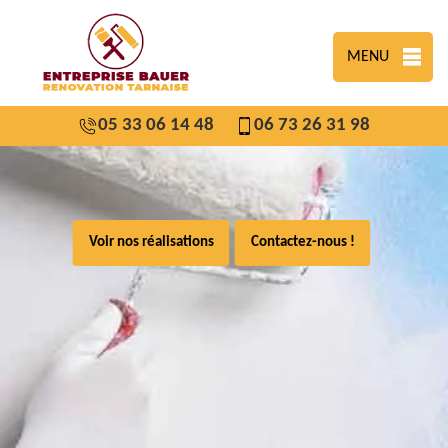
MENU
05 33 06 14 48
06 73 26 31 98
Voir nos réalisations
Contactez-nous !