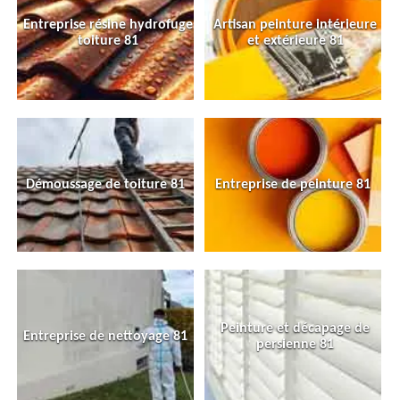
Entreprise résine hydrofuge
Artisan peinture intérieure
toiture 81
et extérieure 81
Démoussage de toiture 81
Entreprise de peinture 81
Peinture et décapage de
Entreprise de nettoyage 81
persienne 81