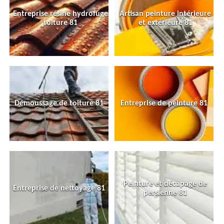
Entreprise résine hydrofuge
Artisan peinture intérieure
toiture 81
et extérieure 81
Démoussage de toiture 81
Entreprise de peinture 81
Peinture et décapage de
Entreprise de nettoyage 81
persienne 81