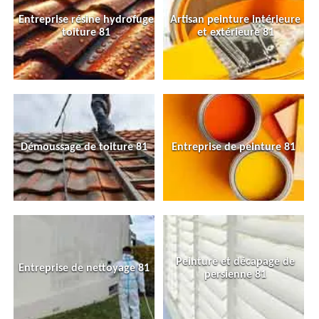
Entreprise résine hydrofuge
Artisan peinture intérieure
toiture 81
et extérieure 81
Démoussage de toiture 81
Entreprise de peinture 81
Peinture et décapage de
Entreprise de nettoyage 81
persienne 81